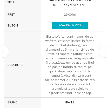
TITLU
KRILL 5X7MM 40 ML
PRET
29,00
lei
BUTON
ADAUGĂ ÎN COȘ
iBaits iWafter sunt momeli de tip
wafters, critic echilibrate, în formă
de dumbell (butoiaș), ce au
diametrul de 5mm si lungimea de
7mm, cu capetele rotunjite care
ajută momeala de cârlig să poată
fi atașată extrem de ușor pe firul
DESCRIERE
de păr, pe banda siliconică, pe
quick stops sau pe spinul de
momeală. Mixul din care sunt
făcute momelile iBaits este de cea
mai bună calitate, colorantul,
aromele și toate celelalte
ingrediente fiind unele de top.
BRAND
IBAITS