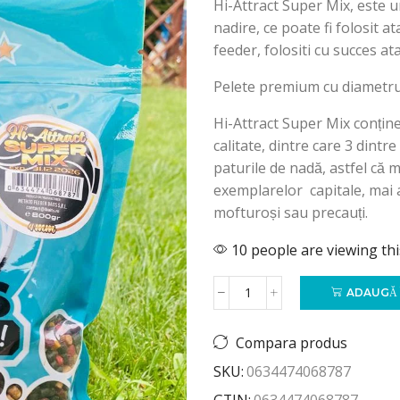
Hi-Attract Super Mix, este 
nadire, ce poate fi folosit at
feeder, folositi cu succes at
Pelete premium cu diametrul 
Hi-Attract Super Mix conține
calitate, dintre care 3 dintr
paturile de nadă, astfel că m
exemplarelor capitale, mai a
mofturoși sau precauți.
10 people are viewing th
ADAUGĂ 
Compara produs
SKU:
0634474068787
GTIN:
0634474068787