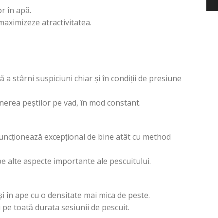
r în apă.
 maximizeze atractivitatea.
 a stârni suspiciuni chiar și în condiții de presiune
inerea peștilor pe vad, în mod constant.
l funcționează excepțional de bine atât cu method
pe alte aspecte importante ale pescuitului.
și în ape cu o densitate mai mica de peste.
 pe toată durata sesiunii de pescuit.