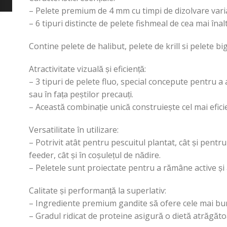
– Pelete premium de 4 mm cu timpi de dizolvare variab
– 6 tipuri distincte de pelete fishmeal de cea mai îna
Contine pelete de halibut, pelete de krill si pelete bi
Atractivitate vizuală și eficiență:
– 3 tipuri de pelete fluo, special concepute pentru a 
sau în fața peștilor precauți.
– Această combinație unică construiește cel mai efici
Versatilitate în utilizare:
– Potrivit atât pentru pescuitul plantat, cât și pentr
feeder, cât și în coșulețul de nădire.
– Peletele sunt proiectate pentru a rămâne active și 
Calitate și performanță la superlativ:
– Ingrediente premium gandite să ofere cele mai bune 
– Gradul ridicat de proteine asigură o dietă atrăgătoa