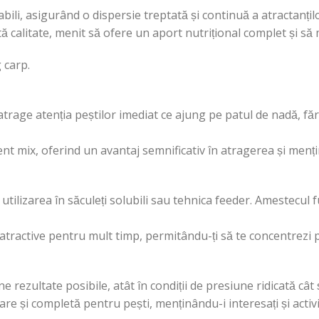
ili, asigurând o dispersie treptată și continuă a atractanțilo
ltă calitate, menit să ofere un aport nutrițional complet și să
g carp.
atrage atenția peștilor imediat ce ajung pe patul de nadă, fără
ent mix, oferind un avantaj semnificativ în atragerea și menț
u utilizarea în săculeți solubili sau tehnica feeder. Amestecu
atractive pentru mult timp, permitându-ți să te concentrezi 
rezultate posibile, atât în condiții de presiune ridicată cât 
re și completă pentru pești, menținându-i interesați și activi