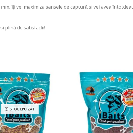
 mm, îți vei maximiza șansele de captură și vei avea întotde
 plină de satisfacții!
STOC EPUIZAT