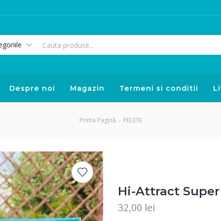
Despre noi
Magazin
Termeni si conditii
Li
Prima Pagină
PELETE
Hi-Attract Supe
32,00
lei