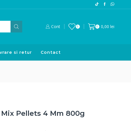
Cont
0,00
lei
0
0
vrare si retur
Contact
r Mix Pellets 4 Mm 800g