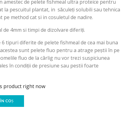
un amestec de pelete fishmeal ultra proteice pentru
at la pescuitul plantat, in săculeți solubili sau tehnica
at pe method cat si in cosuletul de nadire.
de 4mm si timpi de dizolvare diferiți.
 6 tipuri diferite de pelete fishmeal de cea mai buna
e acestea sunt pelete fluo pentru a atrage peștii în pe
omelile fluo de la cârlig nu vor trezi suspiciunea
les în condiții de presiune sau pestii foarte
is product right now
ÎN COȘ