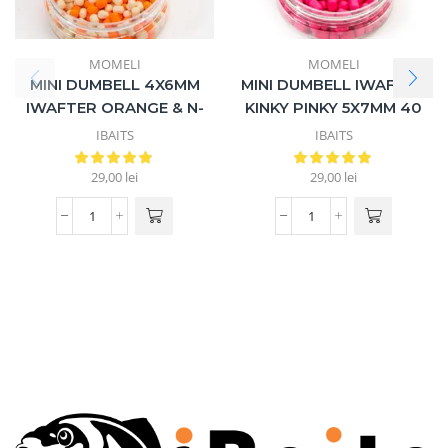
MOMELI
MOMELI
MINI DUMBELL 4X6MM
MINI DUMBELL IWAFTER
IWAFTER ORANGE & N-
KINKY PINKY 5X7MM 40
BUTYRIC 40 ML
ML
IBAITS
IBAITS
29,00
lei
29,00
lei