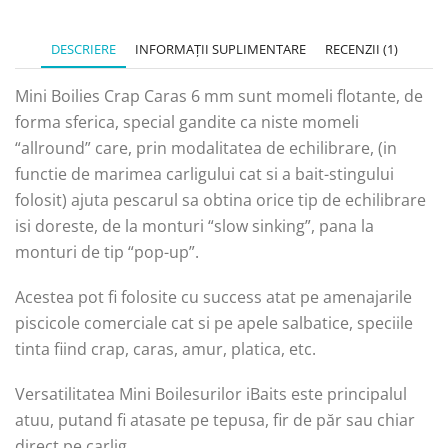
DESCRIERE
INFORMAȚII SUPLIMENTARE
RECENZII (1)
Mini Boilies Crap Caras 6 mm sunt momeli flotante, de
forma sferica, special gandite ca niste momeli
“allround” care, prin modalitatea de echilibrare, (in
functie de marimea carligului cat si a bait-stingului
folosit) ajuta pescarul sa obtina orice tip de echilibrare
isi doreste, de la monturi “slow sinking”, pana la
monturi de tip “pop-up”.
Acestea pot fi folosite cu success atat pe amenajarile
piscicole comerciale cat si pe apele salbatice, speciile
tinta fiind crap, caras, amur, platica, etc.
Versatilitatea Mini Boilesurilor iBaits este principalul
atuu, putand fi atasate pe tepusa, fir de păr sau chiar
direct pe carlig.