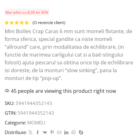
Mai ieftin cu
8,00
lei
30%
(O recenzie client)
Mini Boilies Crap Caras 6 mm sunt momeli flotante, de
forma sferica, special gandite ca niste momeli
“allround” care, prin modalitatea de echilibrare, (in
functie de marimea carligului cat si a bait-stingului
folosit) ajuta pescarul sa obtina orice tip de echilibrare
isi doreste, de la monturi “slow sinking”, pana la
monturi de tip “pop-up”.
45 people are viewing this product right now
SKU:
5941944352143
GTIN:
5941944352143
Categorie:
MOMELI
Distribuie: