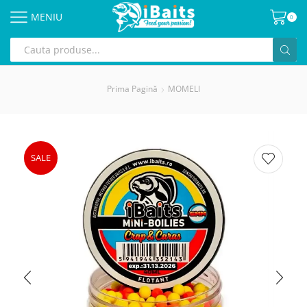
MENIU
0
Prima Pagină
MOMELI
SALE