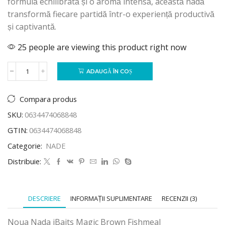
formulă echilibrată și o aromă intensă, această nadă
transformă fiecare partidă într-o experiență productivă
și captivantă.
25 people are viewing this product right now
ADAUGĂ ÎN COȘ
Compara produs
SKU:
0634474068848
GTIN:
0634474068848
Categorie:
NADE
Distribuie:
DESCRIERE
INFORMAȚII SUPLIMENTARE
RECENZII (3)
Noua Nada iBaits Magic Brown Fishmeal