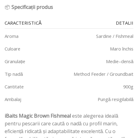
📦
Specificații produs
CARACTERISTICĂ
DETALII
Aroma
Sardine / Fishmeal
Culoare
Maro închis
Granulație
Medie–densă
Tip nadă
Method Feeder / Groundbait
Cantitate
900g
Ambalaj
Pungă resigilabilă
iBaits Magic Brown Fishmeal
este alegerea ideală
pentru pescarii care caută o nadă cu profil marin,
eficiență ridicată și adaptabilitate excelentă. Cu o