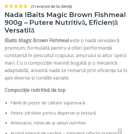
(
3
recenzii de la clienți)
Nada IBaits Magic Brown Fishmeal
900g – Putere Nutritivă, Eficiență
Versatilă
iBaits Magic Brown Fishmeal
este o nadă cerealieră
premium, formulată pentru a oferi performanță
constantă în pescuitul crapului, amurului și altor specii
mari. Cu o compoziție marină bogată și o mecanică
adaptabilă, această nadă se remarcă prin eficiența sa în
ape diverse și condiții variate.
Compoziție nutritivă de top
Făină de pește de calitate superioară
Pelete zdrobite pentru dispersie și textură
Aminoacizi, minerale și uleiuri nutritive
Aromă intensă de sardine – stimulent olfactiv puternic
2