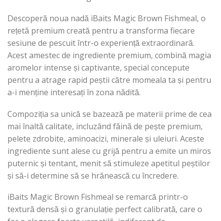
Descoperă noua nadă iBaits Magic Brown Fishmeal, o
rețetă premium creată pentru a transforma fiecare
sesiune de pescuit într-o experiență extraordinară.
Acest amestec de ingrediente premium, combină magia
aromelor intense și captivante, special concepute
pentru a atrage rapid peștii către momeala ta și pentru
a-i menține interesați în zona nădită.
Compoziția sa unică se bazează pe materii prime de cea
mai înaltă calitate, incluzând făină de pește premium,
pelete zdrobite, aminoacizi, minerale și uleiuri. Aceste
ingrediente sunt alese cu grijă pentru a emite un miros
puternic și tentant, menit să stimuleze apetitul peștilor
și să-i determine să se hrănească cu încredere.
iBaits Magic Brown Fishmeal se remarcă printr-o
textură densă și o granulație perfect calibrată, care o