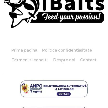
Prima pagina
Politica confidentialitate
Termeni si conditii
Despre noi
Contact