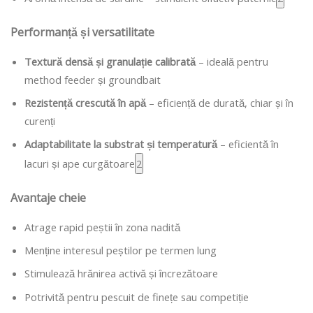
Performanță și versatilitate
Textură densă și granulație calibrată
– ideală pentru
method feeder și groundbait
Rezistență crescută în apă
– eficiență de durată, chiar și în
curenți
Adaptabilitate la substrat și temperatură
– eficientă în
lacuri și ape curgătoare
2
Avantaje cheie
Atrage rapid peștii în zona nadită
Menține interesul peștilor pe termen lung
Stimulează hrănirea activă și încrezătoare
Potrivită pentru pescuit de finețe sau competiție