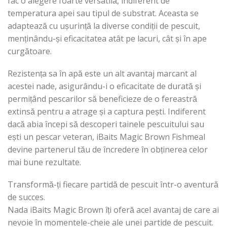
fac o alegere foarte versatilă, indiferent de
temperatura apei sau tipul de substrat. Aceasta se
adaptează cu ușurință la diverse condiții de pescuit,
menținându-și eficacitatea atât pe lacuri, cât și în ape
curgătoare.
Rezistența sa în apă este un alt avantaj marcant al
acestei nade, asigurându-i o eficacitate de durată și
permițând pescarilor să beneficieze de o fereastră
extinsă pentru a atrage și a captura pești. Indiferent
dacă abia începi să descoperi tainele pescuitului sau
ești un pescar veteran, iBaits Magic Brown Fishmeal
devine partenerul tău de încredere în obținerea celor
mai bune rezultate.
Transformă-ți fiecare partidă de pescuit într-o aventură
de succes.
Nada iBaits Magic Brown îți oferă acel avantaj de care ai
nevoie în momentele-cheie ale unei partide de pescuit.