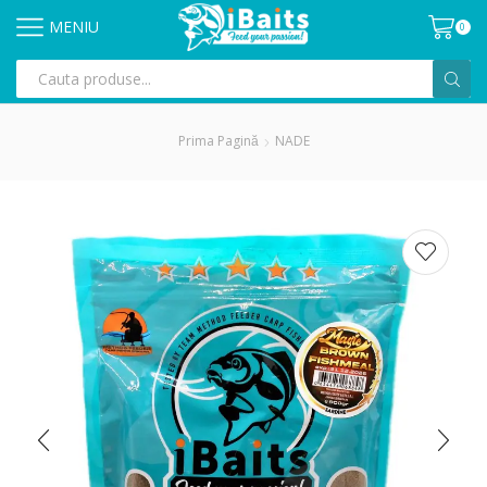
MENIU
0
Prima Pagină
NADE