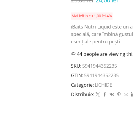
25,00
lei
24,00
lei
Mai ieftin cu
1,00
lei
4%
iBaits Nutri-Liquid este un 
specială, care îmbină gustul
esențiale pentru pești.
44 people are viewing th
SKU:
5941944352235
GTIN:
5941944352235
Categorie:
LICHIDE
Distribuie: