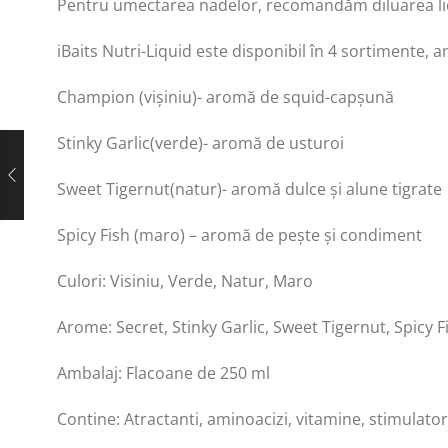
Pentru umectarea nadelor, recomandăm diluarea lich
iBaits Nutri-Liquid este disponibil în 4 sortimente, 
Champion (vișiniu)- aromă de squid-capșună
Stinky Garlic(verde)- aromă de usturoi
Sweet Tigernut(natur)- aromă dulce și alune tigrate
Spicy Fish (maro) – aromă de pește și condiment
Culori: Visiniu, Verde, Natur, Maro
Arome: Secret, Stinky Garlic, Sweet Tigernut, Spicy F
Ambalaj: Flacoane de 250 ml
Contine: Atractanti, aminoacizi, vitamine, stimulator