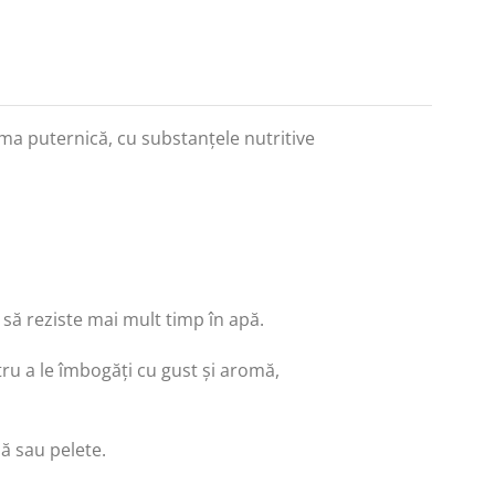
oma puternică, cu substanțele nutritive
 să reziste mai mult timp în apă.
ru a le îmbogăți cu gust și aromă,
ă sau pelete.