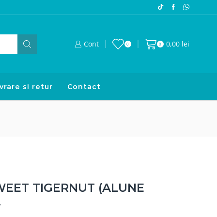
Cont
0,00
lei
0
0
vrare si retur
Contact
WEET TIGERNUT (ALUNE
L