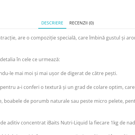
DESCRIERE
RECENZII (0)
atracție, are o compoziție specială, care îmbină gustul și ar
detalia în cele ce urmează:
ndu-le mai moi și mai ușor de digerat de către pești.
pentru a-i conferi o textură și un grad de colare optim, care
e, boabele de porumb naturale sau peste micro pelete, pent
 aditiv concentrat iBaits Nutri-Liquid la fiecare 1kg de nad