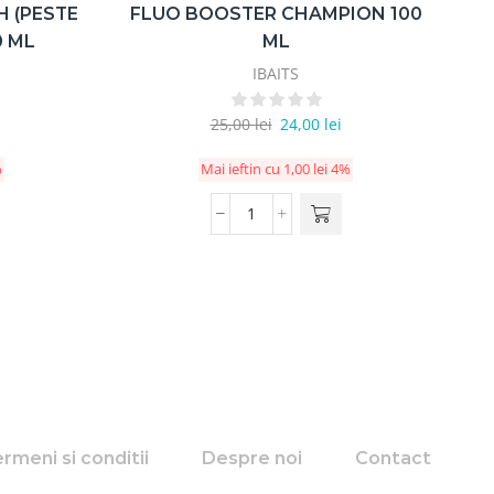
H (PESTE
FLUO BOOSTER CHAMPION 100
F
0 ML
ML
IBAITS
25,00
lei
24,00
lei
%
Mai ieftin cu
1,00
lei
4%
rmeni si conditii
Despre noi
Contact