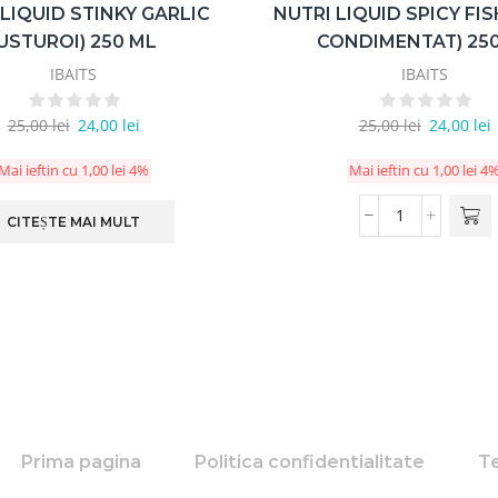
 LIQUID STINKY GARLIC
NUTRI LIQUID SPICY FIS
(USTUROI) 250 ML
CONDIMENTAT) 25
IBAITS
IBAITS
25,00
lei
24,00
lei
25,00
lei
24,00
lei
Mai ieftin cu
1,00
lei
4%
Mai ieftin cu
1,00
lei
4
CITEȘTE MAI MULT
Prima pagina
Politica confidentialitate
Te