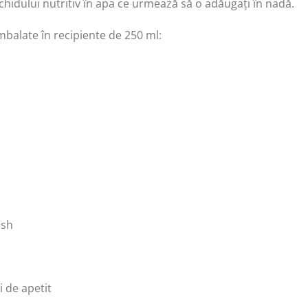
idului nutritiv în apa ce urmează să o adăugați în nadă.
ambalate în recipiente de 250 ml:
ish
i de apetit