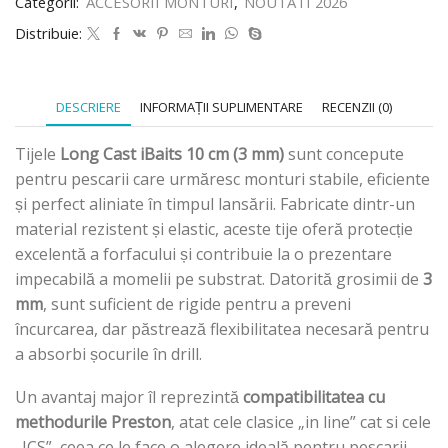
Categorii:
ACCESORII MONTURI
,
NOUTATI 2026
Distribuie:
DESCRIERE
INFORMAȚII SUPLIMENTARE
RECENZII (0)
Tijele
Long Cast iBaits 10 cm (3 mm)
sunt concepute
pentru pescarii care urmăresc monturi stabile, eficiente
și perfect aliniate în timpul lansării. Fabricate dintr-un
material rezistent și elastic, aceste tije oferă protecție
excelentă a forfacului și contribuie la o prezentare
impecabilă a momelii pe substrat. Datorită grosimii de
3
mm
, sunt suficient de rigide pentru a preveni
încurcarea, dar păstrează flexibilitatea necesară pentru
a absorbi șocurile în drill.
Un avantaj major îl reprezintă
compatibilitatea cu
methodurile Preston
, atat cele clasice „in line” cat si cele
„ICS”, ceea ce le face o alegere ideală pentru pescarii