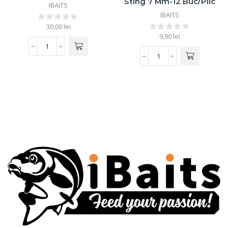
Sting 7 Mm-12 Buc/plic
IBAITS
IBAITS
30,00
lei
9,90
lei