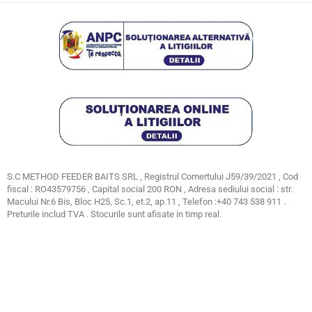
S.C METHOD FEEDER BAITS SRL , Registrul Comertului J59/39/2021 , Cod
fiscal : RO43579756 , Capital social 200 RON , Adresa sediului social : str.
Macului Nr.6 Bis, Bloc H25, Sc.1, et.2, ap.11 , Telefon :+40 743 538 911 .
Preturile includ TVA . Stocurile sunt afisate in timp real.