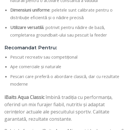
naturali pentru o activare constantă a vadului
Dimensiuni uniforme
: peletele sunt calibrate pentru o
distribuție eficientă și o nădire precisă
Utilizare versatilă
: potrivit pentru nădire de bază,
completarea groundbait-ului sau pescuit la feeder
Recomandat Pentru:
Pescuit recreativ sau competițional
Ape comerciale și naturale
Pescari care preferă o abordare clasică, dar cu rezultate
moderne
iBaits Aqua Classic
îmbină tradiția cu performanța,
oferind un mix furajer fiabil, nutritiv și adaptat
cerințelor actuale ale pescuitului sportiv. Calitate
garantată, rezultate constante.