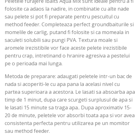
Peletele furajere iBaits Aqua Mix sunt ideale pentru a fi
folosite ca adaos la nadire, in combinatie cu alte nade
sau pelete si pot fi preparate pentru pescuitul cu
method feeder. Completeaza perfect groundbaiturile si
momelile de carlig, putand fi folosite si ca momeala in
saculeti solubili sau pungi PVA. Textura moale si
aromele irezistibile vor face aceste pelete irezistibile
pentru crap, intretinand o hranire agresiva a pestelui
pe o perioada mai lunga.
Metoda de preparare: adaugati peletele intr-un bac de
nada si acoperiti-le cu apa pana la acelasi nivel cu
partea superioara a acestora. Le lasati sa absoarba apa
timp de 1 minut, dupa care scurgeti surplusul de apa si
le lasati 15 minute sa traga apa.. Dupa aproximativ 15-
20 de minute, peletele vor absorbi toata apa si vor avea
consistenta perfecta pentru utilizarea pe un momitor
sau method feeder.