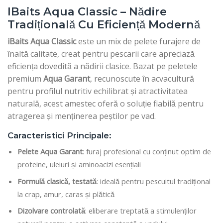
IBaits Aqua Classic – Nădire
Tradițională Cu Eficiență Modernă
iBaits Aqua Classic
este un mix de pelete furajere de
înaltă calitate, creat pentru pescarii care apreciază
eficiența dovedită a nădirii clasice. Bazat pe peletele
premium
Aqua Garant
, recunoscute în acvacultură
pentru profilul nutritiv echilibrat și atractivitatea
naturală, acest amestec oferă o soluție fiabilă pentru
atragerea și menținerea peștilor pe vad.
Caracteristici Principale:
Pelete Aqua Garant
: furaj profesional cu conținut optim de
proteine, uleiuri și aminoacizi esențiali
Formulă clasică, testată
: ideală pentru pescuitul tradițional
la crap, amur, caras și plătică
Dizolvare controlată
: eliberare treptată a stimulenților