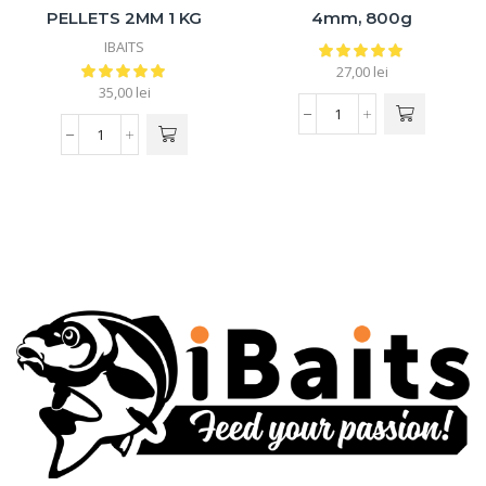
PELLETS 2MM 1 KG
4mm, 800g
IBAITS
27,00
lei
35,00
lei