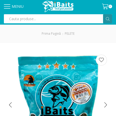
MENIU
0
Prima Pagină
PELETE