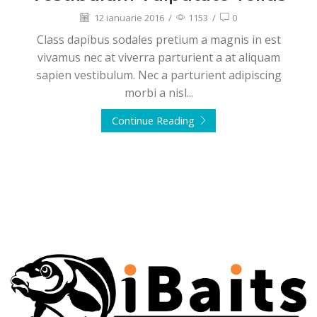
12 ianuarie 2016
/
1153
/
0
Class dapibus sodales pretium a magnis in est
vivamus nec at viverra parturient a at aliquam
sapien vestibulum. Nec a parturient adipiscing
morbi a nisl...
Continue Reading