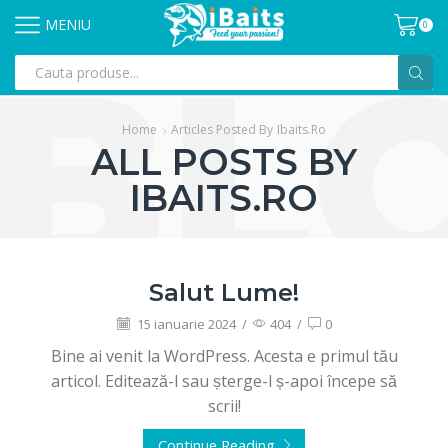
MENIU
0
Home
Articles Posted By
Ibaits.ro
ALL POSTS BY
IBAITS.RO
Salut Lume!
15 ianuarie 2024
/
404
/
0
Bine ai venit la WordPress. Acesta e primul tău
articol. Editează-l sau șterge-l ș-apoi începe să
scrii!
Continue Reading