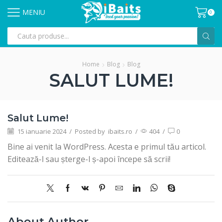
MENIU
0
Home
Blog
Blog
SALUT LUME!
Salut Lume!
15 ianuarie 2024
/
Posted by
ibaits.ro
/
404
/
0
Bine ai venit la WordPress. Acesta e primul tău articol.
Editează-l sau șterge-l ș-apoi începe să scrii!
About Author